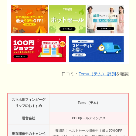
口コミ：
Temu（テム） 評判
を確認
スマホ用フィンガーグ
Temu（テム）
リップのおすすめ
運営会社
PDDホールディングス
春間近！ベストセール開催中！最大70%OFF
現在開催中のキャンペ