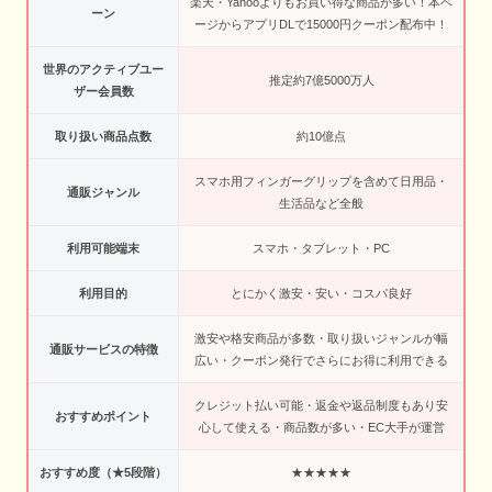
楽天・Yahooよりもお買い得な商品が多い！本ペ
ーン
ージからアプリDLで15000円クーポン配布中！
世界のアクティブユー
推定約7億5000万人
ザー会員数
取り扱い商品点数
約10億点
スマホ用フィンガーグリップを含めて日用品・
通販ジャンル
生活品など全般
利用可能端末
スマホ・タブレット・PC
利用目的
とにかく激安・安い・コスパ良好
激安や格安商品が多数・取り扱いジャンルが幅
通販サービスの特徴
広い・クーポン発行でさらにお得に利用できる
クレジット払い可能・返金や返品制度もあり安
おすすめポイント
心して使える・商品数が多い・EC大手が運営
おすすめ度（★5段階）
★★★★★