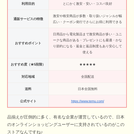
利用目的
とにかく激安・安い・コスパ良好
激安や格安商品が多数・取り扱いジャンルが幅
通販サービスの特徴
広い・クーポン発行でさらにお得に利用できる
日用品から電化製品まで激安商品が多い・ユニ
ークな商品がある・プレゼントにも最適・かな
おすすめポイント
り節約になる・返金と返品制度もあり安心して
使える
おすすめ度（★5段階）
★★★★★
対応地域
全国配送
送料
日本全国無料
公式サイト
https://www.temu.com/
品揃えが圧倒的に多く、有名な企業が運営しているので、日本
のオンラインショッピングユーザーに支持されているのがこの
ストアなんですね♪