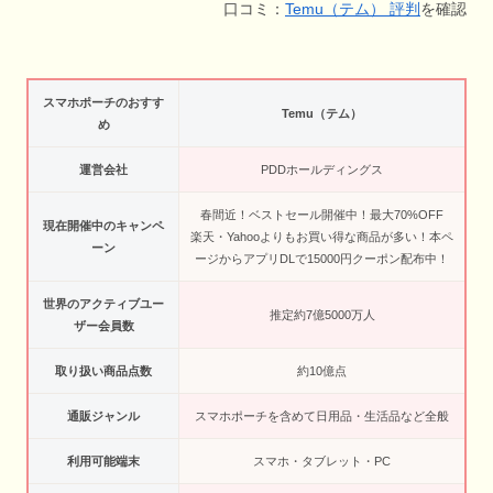
口コミ：
Temu（テム） 評判
を確認
スマホポーチのおすす
Temu（テム）
め
運営会社
PDDホールディングス
春間近！ベストセール開催中！最大70%OFF
現在開催中のキャンペ
楽天・Yahooよりもお買い得な商品が多い！本ペ
ーン
ージからアプリDLで15000円クーポン配布中！
世界のアクティブユー
推定約7億5000万人
ザー会員数
取り扱い商品点数
約10億点
通販ジャンル
スマホポーチを含めて日用品・生活品など全般
利用可能端末
スマホ・タブレット・PC