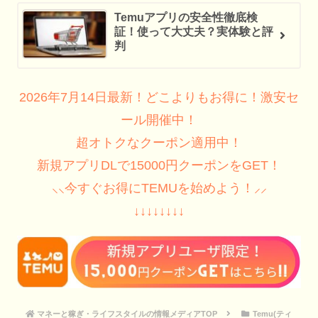
Temuアプリの安全性徹底検
証！使って大丈夫？実体験と評
判
2026年7月14日最新！どこよりもお得に！激安セ
ール開催中！
超オトクなクーポン適用中！
新規アプリDLで15000円クーポンをGET！
⸜⸜今すぐお得にTEMUを始めよう！⸝⸝
↓↓↓↓↓↓↓↓
マネーと稼ぎ・ライフスタイルの情報メディアTOP
Temu(ティ