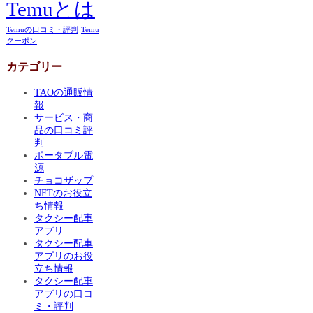
Temuとは
Temuの口コミ・評判
Temu
クーポン
カテゴリー
TAOの通販情
報
サービス・商
品の口コミ評
判
ポータブル電
源
チョコザップ
NFTのお役立
ち情報
タクシー配車
アプリ
タクシー配車
アプリのお役
立ち情報
タクシー配車
アプリの口コ
ミ・評判