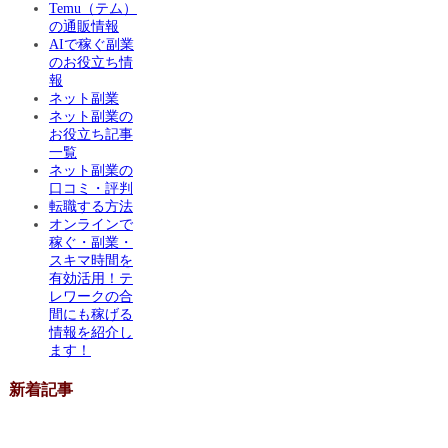
Temu（テム）
の通販情報
AIで稼ぐ副業
のお役立ち情
報
ネット副業
ネット副業の
お役立ち記事
一覧
ネット副業の
口コミ・評判
転職する方法
オンラインで
稼ぐ・副業・
スキマ時間を
有効活用！テ
レワークの合
間にも稼げる
情報を紹介し
ます！
新着記事