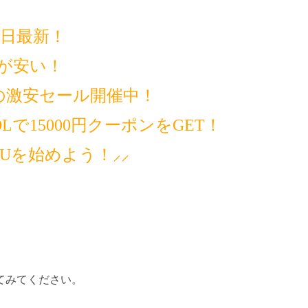
14日最新！
が安い！
の激安セール開催中！
で15000円クーポンをGET！
MUを始めよう！⸝⸝
てみてください。