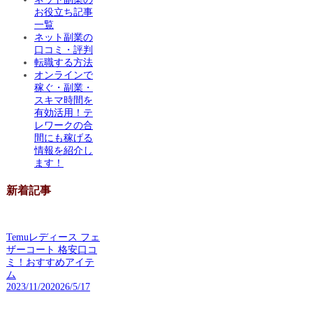
お役立ち記事
一覧
ネット副業の
口コミ・評判
転職する方法
オンラインで
稼ぐ・副業・
スキマ時間を
有効活用！テ
レワークの合
間にも稼げる
情報を紹介し
ます！
新着記事
Temuレディース フェ
ザーコート 格安口コ
ミ！おすすめアイテ
ム
2023/11/20
2026/5/17