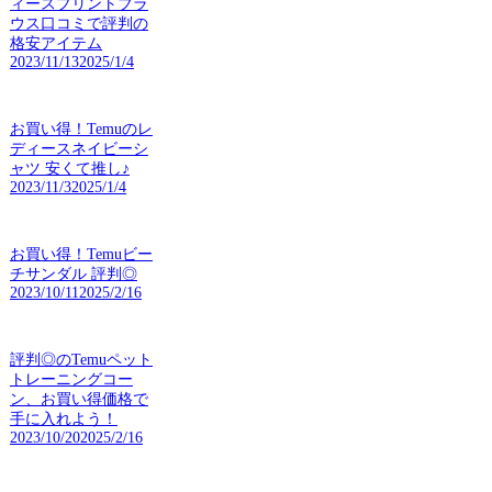
ィースプリントブラ
ウス口コミで評判の
格安アイテム
2023/11/13
2025/1/4
お買い得！Temuのレ
ディースネイビーシ
ャツ 安くて推し♪
2023/11/3
2025/1/4
お買い得！Temuビー
チサンダル 評判◎
2023/10/11
2025/2/16
評判◎のTemuペット
トレーニングコー
ン、お買い得価格で
手に入れよう！
2023/10/20
2025/2/16