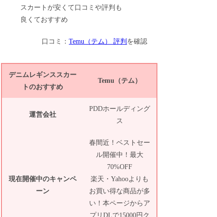
口コミ：
Temu（テム） 評判
を確認
デニムレギンススカー
Temu（テム）
トのおすすめ
PDDホールディング
運営会社
ス
春間近！ベストセー
ル開催中！最大
70%OFF
現在開催中のキャンペ
楽天・Yahooよりも
ーン
お買い得な商品が多
い！本ページからア
プリDLで15000円ク