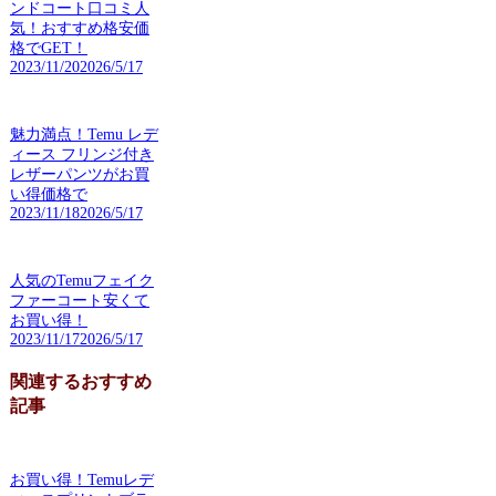
ンドコート口コミ人
気！おすすめ格安価
格でGET！
2023/11/20
2026/5/17
魅力満点！Temu レデ
ィース フリンジ付き
レザーパンツがお買
い得価格で
2023/11/18
2026/5/17
人気のTemuフェイク
ファーコート安くて
お買い得！
2023/11/17
2026/5/17
関連するおすすめ
記事
お買い得！Temuレデ