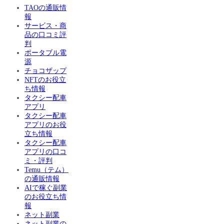
TAOの通販情
報
サービス・商
品の口コミ評
判
ポータブル電
源
チョコザップ
NFTのお役立
ち情報
タクシー配車
アプリ
タクシー配車
アプリのお役
立ち情報
タクシー配車
アプリの口コ
ミ・評判
Temu（テム）
の通販情報
AIで稼ぐ副業
のお役立ち情
報
ネット副業
ネット副業の