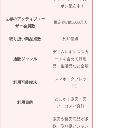
ーポン配布中！
世界のアクティブユー
推定約7億5000万人
ザー会員数
取り扱い商品点数
約10億点
デニムレギンススカ
通販ジャンル
ートを含めて日用
品・生活品など全般
スマホ・タブレッ
利用可能端末
ト・PC
とにかく激安・安
利用目的
い・コスパ良好
激安や格安商品が多
数・取り扱いジャン