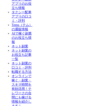
アプリのお役
立ち情報
タクシー配車
アプリの口コ
ミ・評判
Temu（テム）
の通販情報
AIで稼ぐ副業
のお役立ち情
報
ネット副業
ネット副業の
お役立ち記事
一覧
ネット副業の
口コミ・評判
転職する方法
オンラインで
稼ぐ・副業・
スキマ時間を
有効活用！テ
レワークの合
間にも稼げる
情報を紹介し
ます！