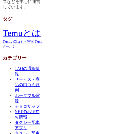
スなどを中心に運営
しています。
タグ
Temuとは
Temuの口コミ・評判
Temu
クーポン
カテゴリー
TAOの通販情
報
サービス・商
品の口コミ評
判
ポータブル電
源
チョコザップ
NFTのお役立
ち情報
タクシー配車
アプリ
タクシー配車