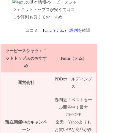
口コミ：
Temu（テム） 評判
を確認
ツーピースシャツ＋ニ
ットトップスのおすす
Temu（テム）
め
PDDホールディング
運営会社
ス
春間近！ベストセー
ル開催中！最大
70%OFF
現在開催中のキャンペ
楽天・Yahooよりも
ーン
お買い得な商品が多