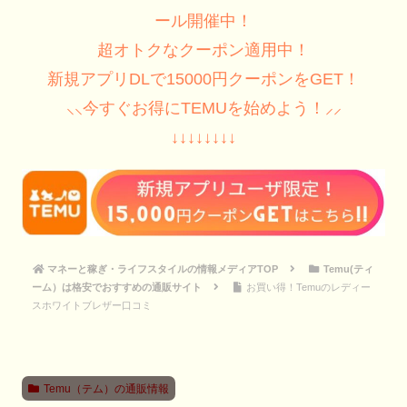
ール開催中！
超オトクなクーポン適用中！
新規アプリDLで15000円クーポンをGET！
⸜⸜今すぐお得にTEMUを始めよう！⸝⸝
↓↓↓↓↓↓↓↓
マネーと稼ぎ・ライフスタイルの情報メディアTOP
Temu(ティ
ーム）は格安でおすすめの通販サイト
お買い得！Temuのレディー
スホワイトブレザー口コミ
Temu（テム）の通販情報