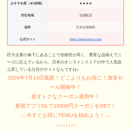
おすすめ度（★5段階）
★★★★
対応地域
全国配送
送料
日本全国無料
公式サイト
https://www.temu.com/
巨大企業の傘下にあることで信頼性が高く、豊富な品揃えでニ
ーズに応えているから、日本のオンラインストアの中で人気急
上昇している注目のサイトなんですね♪
2026年7月14日最新！どこよりもお得に！激安セ
ール開催中！
超オトクなクーポン適用中！
新規アプリDLで15000円クーポンをGET！
⸜⸜今すぐお得にTEMUを始めよう！⸝⸝
↓↓↓↓↓↓↓↓