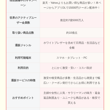
現在開催中のキャンペ
楽天・Yahooよりもお買い得な商品が多い！本ペ
ーン
ージからアプリDLで15000円クーポン配布中！
世界のアクティブユー
推定約7億5000万人
ザー会員数
取り扱い商品点数
約10億点
ホワイトブレザーを含めて日用品・生活品など
通販ジャンル
全般
利用可能端末
スマホ・タブレット・PC
利用目的
とにかく激安・安い・コスパ良好
激安や格安商品が多数・生活品から雑貨まで幅
通販サービスの特徴
広い・クーポン発行でさらにお得に利用できる
主婦や女性に人気・サラリーマンの味方・返金
おすすめポイント
返品制度あり・ユニークな商品がある・格安で
買える