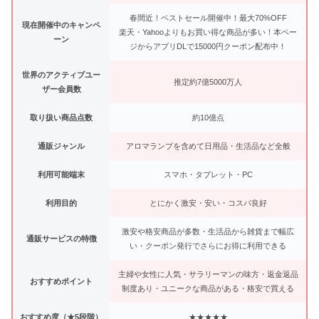
春間近！ベストセール開催中！最大70%OFF
現在開催中のキャンペ
楽天・Yahooよりもお買い得な商品が多い！本ペー
ーン
ジからアプリDLで15000円クーポン配布中！
世界のアクティブユー
推定約7億5000万人
ザー会員数
取り扱い商品点数
約10億点
通販ジャンル
アロマランプを含めて日用品・生活品など全般
利用可能端末
スマホ・タブレット・PC
利用目的
とにかく激安・安い・コスパ良好
激安や格安商品が多数・生活品から雑貨まで幅広
通販サービスの特徴
い・クーポン発行でさらにお得に利用できる
主婦や女性に人気・サラリーマンの味方・返金返品
おすすめポイント
制度あり・ユニークな商品がある・格安で買える
おすすめ度（★5段階）
★★★★★