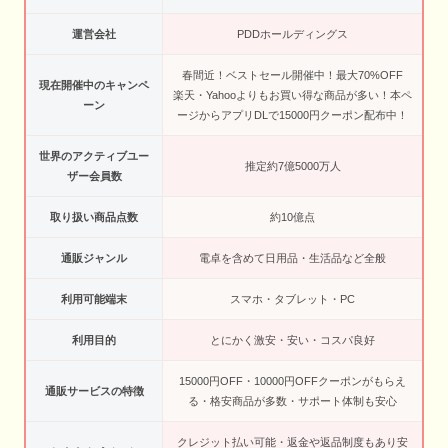
運営会社
PDDホールディングス
春間近！ベストセール開催中！最大70%OFF
現在開催中のキャンペ
楽天・Yahooよりもお買い得な商品が多い！本ペ
ーン
ージからアプリDLで15000円クーポン配布中！
世界のアクティブユー
推定約7億5000万人
ザー会員数
取り扱い商品点数
約10億点
通販ジャンル
電卓を含めて日用品・生活品など全般
利用可能端末
スマホ・タブレット・PC
利用目的
とにかく激安・安い・コスパ良好
15000円OFF・10000円OFFクーポンがもらえ
通販サービスの特徴
る・格安商品が多数・サポート体制も安心
クレジット払い可能・返金や返品制度もあり安