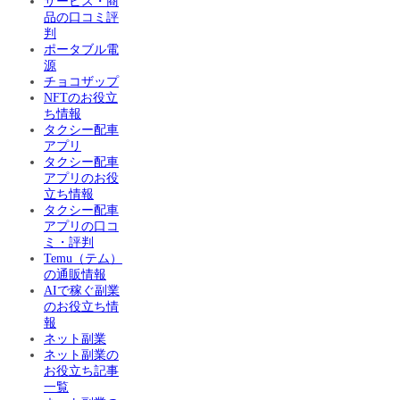
サービス・商
品の口コミ評
判
ポータブル電
源
チョコザップ
NFTのお役立
ち情報
タクシー配車
アプリ
タクシー配車
アプリのお役
立ち情報
タクシー配車
アプリの口コ
ミ・評判
Temu（テム）
の通販情報
AIで稼ぐ副業
のお役立ち情
報
ネット副業
ネット副業の
お役立ち記事
一覧