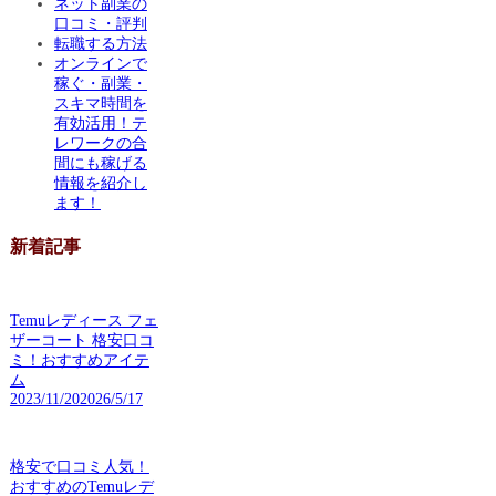
ネット副業の
口コミ・評判
転職する方法
オンラインで
稼ぐ・副業・
スキマ時間を
有効活用！テ
レワークの合
間にも稼げる
情報を紹介し
ます！
新着記事
Temuレディース フェ
ザーコート 格安口コ
ミ！おすすめアイテ
ム
2023/11/20
2026/5/17
格安で口コミ人気！
おすすめのTemuレデ