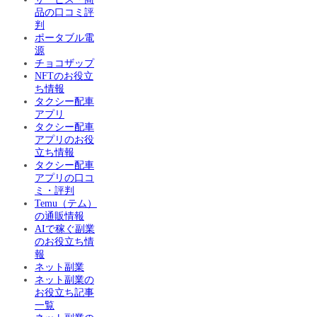
品の口コミ評
判
ポータブル電
源
チョコザップ
NFTのお役立
ち情報
タクシー配車
アプリ
タクシー配車
アプリのお役
立ち情報
タクシー配車
アプリの口コ
ミ・評判
Temu（テム）
の通販情報
AIで稼ぐ副業
のお役立ち情
報
ネット副業
ネット副業の
お役立ち記事
一覧