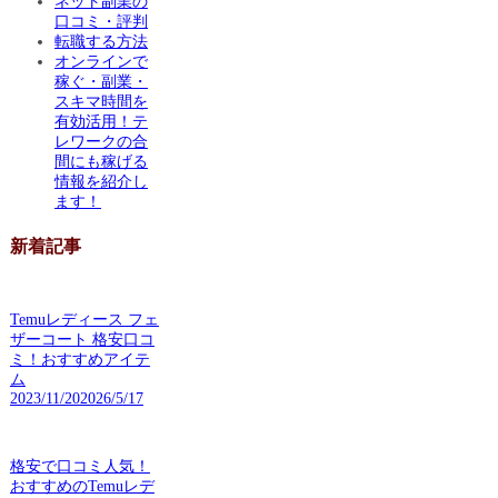
ネット副業の
口コミ・評判
転職する方法
オンラインで
稼ぐ・副業・
スキマ時間を
有効活用！テ
レワークの合
間にも稼げる
情報を紹介し
ます！
新着記事
Temuレディース フェ
ザーコート 格安口コ
ミ！おすすめアイテ
ム
2023/11/20
2026/5/17
格安で口コミ人気！
おすすめのTemuレデ