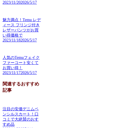
2023/11/20
2026/5/17
魅力満点！Temu レデ
ィース フリンジ付き
レザーパンツがお買
い得価格で
2023/11/18
2026/5/17
人気のTemuフェイク
ファーコート安くて
お買い得！
2023/11/17
2026/5/17
関連するおすすめ
記事
注目の安価デニムペ
ンシルスカート！口
コミで大絶賛のおす
すめ品