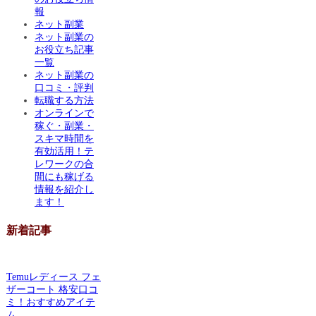
報
ネット副業
ネット副業の
お役立ち記事
一覧
ネット副業の
口コミ・評判
転職する方法
オンラインで
稼ぐ・副業・
スキマ時間を
有効活用！テ
レワークの合
間にも稼げる
情報を紹介し
ます！
新着記事
Temuレディース フェ
ザーコート 格安口コ
ミ！おすすめアイテ
ム