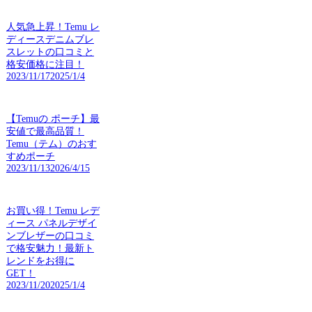
人気急上昇！Temu レ
ディースデニムブレ
スレットの口コミと
格安価格に注目！
2023/11/17
2025/1/4
【Temuの ポーチ】最
安値で最高品質！
Temu（テム）のおす
すめポーチ
2023/11/13
2026/4/15
お買い得！Temu レデ
ィース パネルデザイ
ンブレザーの口コミ
で格安魅力！最新ト
レンドをお得に
GET！
2023/11/20
2025/1/4