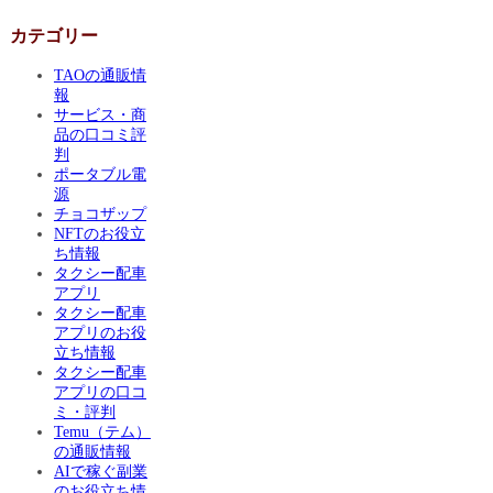
カテゴリー
TAOの通販情
報
サービス・商
品の口コミ評
判
ポータブル電
源
チョコザップ
NFTのお役立
ち情報
タクシー配車
アプリ
タクシー配車
アプリのお役
立ち情報
タクシー配車
アプリの口コ
ミ・評判
Temu（テム）
の通販情報
AIで稼ぐ副業
のお役立ち情