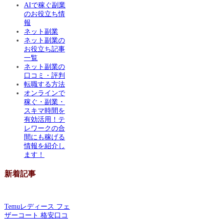
AIで稼ぐ副業
のお役立ち情
報
ネット副業
ネット副業の
お役立ち記事
一覧
ネット副業の
口コミ・評判
転職する方法
オンラインで
稼ぐ・副業・
スキマ時間を
有効活用！テ
レワークの合
間にも稼げる
情報を紹介し
ます！
新着記事
Temuレディース フェ
ザーコート 格安口コ