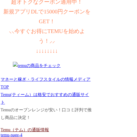
超オトクなクーポン適用中！
新規アプリDLで15000円クーポンを
GET！
⸜⸜今すぐお得にTEMUを始めよ
う！⸝⸝
↓↓↓↓↓↓↓↓
マネーと稼ぎ・ライフスタイルの情報メディア
TOP
Temu(ティーム）は格安でおすすめの通販サイ
ト
Temuのオーブンレンジが安い！口コミ評判で推
し商品に決定！
Temu（テム）の通販情報
temu-page-4