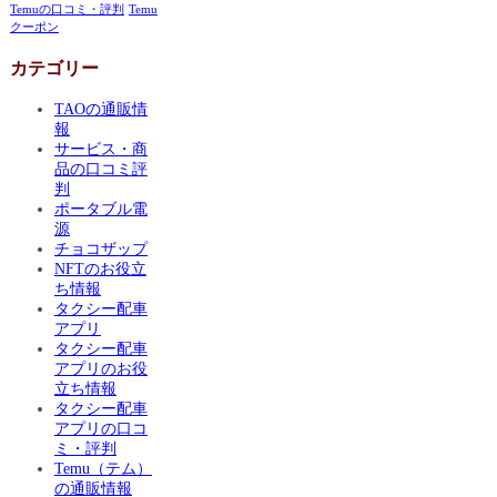
Temuの口コミ・評判
Temu
クーポン
カテゴリー
TAOの通販情
報
サービス・商
品の口コミ評
判
ポータブル電
源
チョコザップ
NFTのお役立
ち情報
タクシー配車
アプリ
タクシー配車
アプリのお役
立ち情報
タクシー配車
アプリの口コ
ミ・評判
Temu（テム）
の通販情報