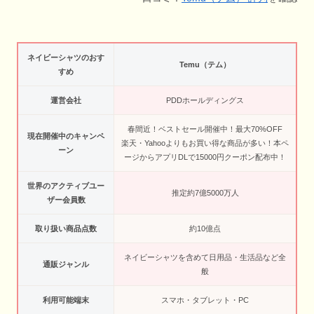
ネイビーシャツのおす
Temu（テム）
すめ
運営会社
PDDホールディングス
春間近！ベストセール開催中！最大70%OFF
現在開催中のキャンペ
楽天・Yahooよりもお買い得な商品が多い！本ペ
ーン
ージからアプリDLで15000円クーポン配布中！
世界のアクティブユー
推定約7億5000万人
ザー会員数
取り扱い商品点数
約10億点
ネイビーシャツを含めて日用品・生活品など全
通販ジャンル
般
利用可能端末
スマホ・タブレット・PC