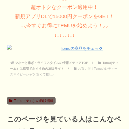
超オトクなクーポン適用中！
新規アプリDLで15000円クーポンをGET！
⸜⸜今すぐお得にTEMUを始めよう！⸝⸝
↓↓↓↓↓↓↓↓
マネーと稼ぎ・ライフスタイルの情報メディアTOP
Temu(ティ
ーム）は格安でおすすめの通販サイト
お買い得！Temuのレディー
スネイビーシャツ 安くて推し♪
Temu（テム）の通販情報
このページを見ている人はこんなペ