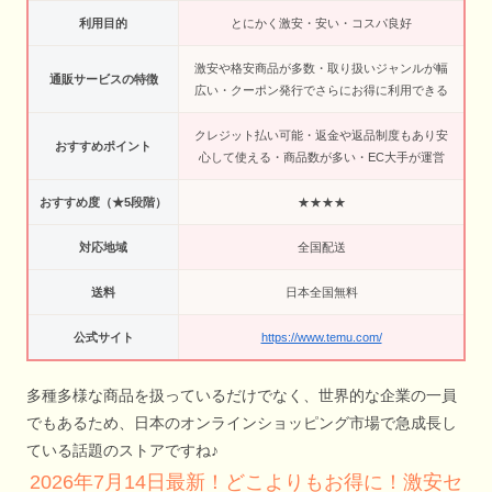
利用目的
とにかく激安・安い・コスパ良好
激安や格安商品が多数・取り扱いジャンルが幅
通販サービスの特徴
広い・クーポン発行でさらにお得に利用できる
クレジット払い可能・返金や返品制度もあり安
おすすめポイント
心して使える・商品数が多い・EC大手が運営
おすすめ度（★5段階）
★★★★
対応地域
全国配送
送料
日本全国無料
公式サイト
https://www.temu.com/
多種多様な商品を扱っているだけでなく、世界的な企業の一員
でもあるため、日本のオンラインショッピング市場で急成長し
ている話題のストアですね♪
2026年7月14日最新！どこよりもお得に！激安セ