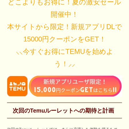
どこよりもお得に！夏の激安セール
開催中！
本サイトから限定！新規アプリDLで
15000円クーポンをGET！
⸜⸜今すぐお得にTEMUを始めよ
う！⸝⸝
次回のTemuルーレットへの期待と計画