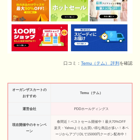
口コミ：
Temu（テム） 評判
を確認
オーガンザスカートの
Temu（テム）
おすすめ
運営会社
PDDホールディングス
春間近！ベストセール開催中！最大70%OFF
現在開催中のキャンペ
楽天・Yahooよりもお買い得な商品が多い！本ペ
ーン
ージからアプリDLで15000円クーポン配布中！