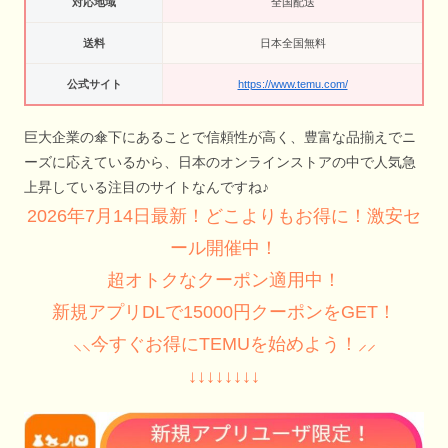
対応地域
全国配送
送料
日本全国無料
公式サイト
https://www.temu.com/
巨大企業の傘下にあることで信頼性が高く、豊富な品揃えでニ
ーズに応えているから、日本のオンラインストアの中で人気急
上昇している注目のサイトなんですね♪
2026年7月14日最新！どこよりもお得に！激安セ
ール開催中！
超オトクなクーポン適用中！
新規アプリDLで15000円クーポンをGET！
⸜⸜今すぐお得にTEMUを始めよう！⸝⸝
↓↓↓↓↓↓↓↓