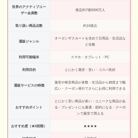
世界のアクティブユー
推定約7億5000万人
ザー会員数
取り扱い商品点数
約10億点
オーガンザスカートを含めて日用品・生活品な
通販ジャンル
ど全般
利用可能端末
スマホ・タブレット・PC
利用目的
とにかく激安・安い・コスパ良好
激安や格安商品が多数・生活品から雑貨まで幅
通販サービスの特徴
広い・クーポン発行でさらにお得に利用できる
とにかく安い商品が多い・ユニークな商品があ
おすすめポイント
る・プレゼントにも最適・節約になる・クーポ
ンで最安で買える
おすすめ度（★5段階）
★★★★