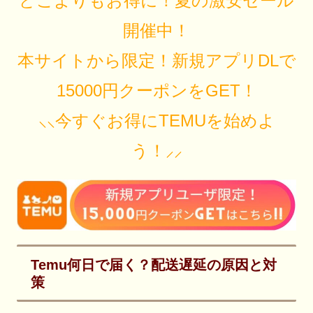
どこよりもお得に！夏の激安セール
開催中！
本サイトから限定！新規アプリDLで
15000円クーポンをGET！
⸜⸜今すぐお得にTEMUを始めよ
う！⸝⸝
Temu何日で届く？配送遅延の原因と対
策